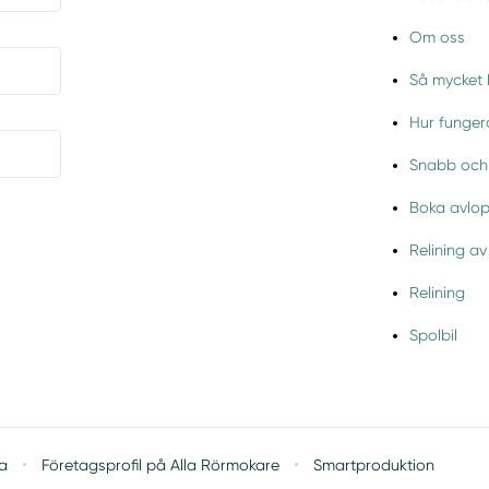
Om oss
Så mycket k
Hur fungera
Snabb och 
Boka avlop
Relining av
Relining
Spolbil
·
·
ta
Företagsprofil på Alla Rörmokare
Smartproduktion