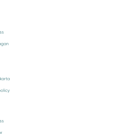
ss
rågan
karta
policy
ss
er