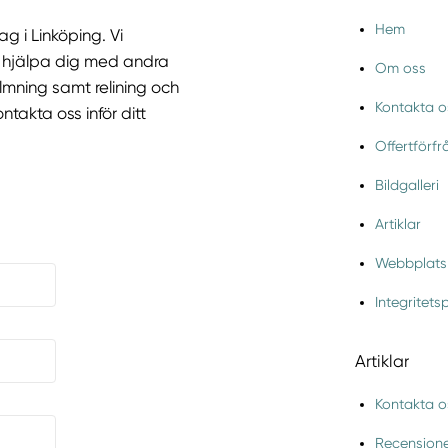
Hem
ag i Linköping. Vi
n hjälpa dig med andra
Om oss
lmning samt relining och
Kontakta o
takta oss inför ditt
Offertförf
Bildgalleri
Artiklar
Webbplats
Integritets
Artiklar
Kontakta o
Recension